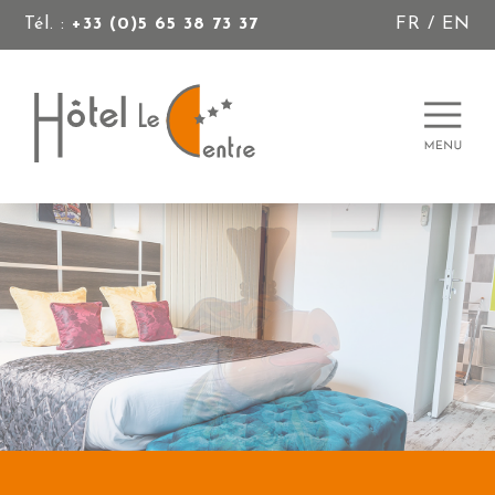
Tél. :
+33 (0)5 65 38 73 37
FR
/
EN